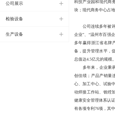
科技产业园和现代商务
公司展示
块；现代商务中心占地
检验设备
公司连续多年被评
生产设备
企业”、“温州市百强
多年赢得浙江省名牌
备，提升管理水平，促
总值达4.5亿元的规模
多年来，企业秉
创佳绩；产品产销量
心、加工中心、试验
动焊接工作站、铣镗加工中
健康安全管理体系认证
有各项专利76项，其中