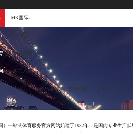
！
-
MK国际-
国）
MK（中国）
育
一站式体育
网
服务官方网
站
产品展示
荣誉资质
新闻资讯
招
中国）一站式体育服务官方网站始建于1982年，是国内专业生