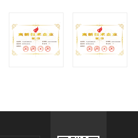
公
公
司
司
证
证
书
书