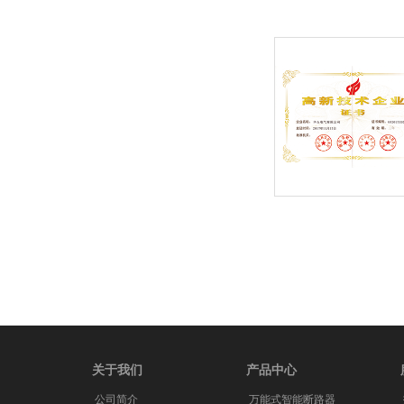
公
司
证
书
关于我们
产品中心
公司简介
万能式智能断路器