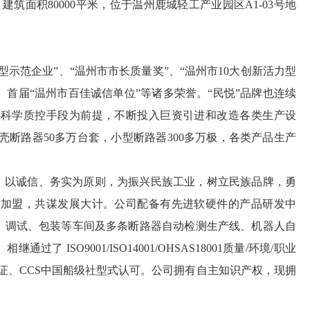
筑面积80000平米，位于温州鹿城轻工产业园区A1-03号地
。
示范企业”、“温州市市长质量奖”、“温州市10大创新活力型
、首届“温州市百佳诚信单位”等诸多荣誉。“民悦”品牌也连续
，科学质控手段为前提，不断投入巨资引进和改造各类生产设
壳断路器50多万台套，小型断路器300多万极，各类产品生产
，以诚信、务实为原则，为振兴民族工业，树立民族品牌，勇
才加盟，共谋发展大计。
公司配备有先进软硬件的产品研发中
、调试、包装等车间及多条断路器自动检测生产线、机器人自
O9001/ISO14001/OHSAS18001质量/环境/职业
认证、CCS中国船级社型式认可。公司拥有自主知识产权，现拥