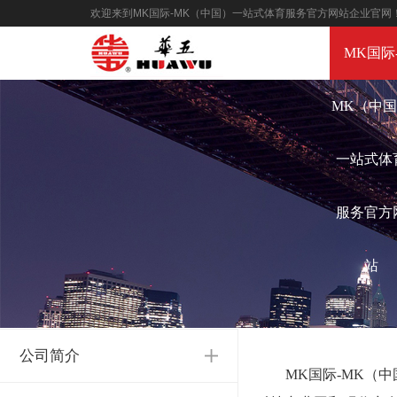
欢迎来到MK国际-MK（中国）一站式体育服务官方网站企业官网
MK国际
MK（中
一站式体
服务官方
站
公司简介
MK国际-MK（