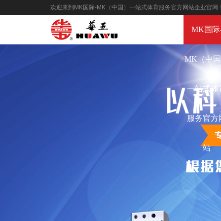
欢迎来到MK国际-MK（中国）一站式体育服务官方网站企业官网
MK国际
MK（中
一站式体
服务官方
站