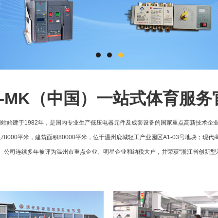
际-MK（中国）一站式体育服务
网站始建于1982年，是国内专业生产低压电器元件及成套设备的国家重点高新技术
000平米，建筑面积80000平米，位于温州鹿城轻工产业园区A1-03号地块；现代商
公司连续多年被评为温州市重点企业、明星企业和纳税大户，并荣获“浙江省创新型示范企