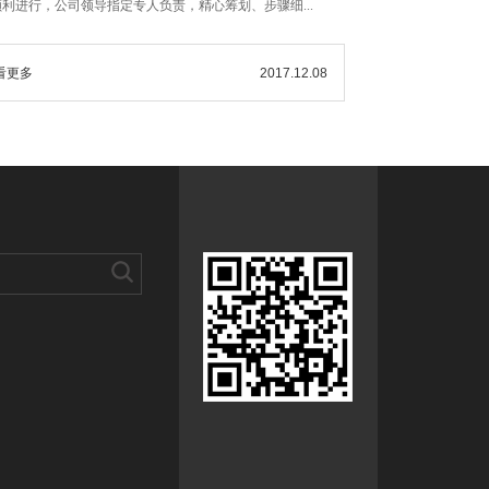
利进行，公司领导指定专人负责，精心筹划、步骤细...
看更多
2017.12.08