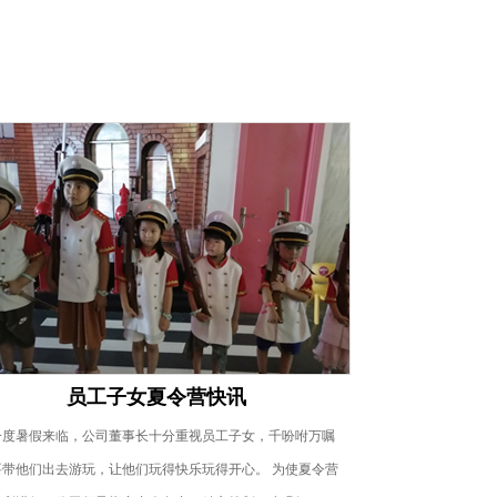
员工子女夏令营快讯
一度暑假来临，公司董事长十分重视员工子女，千吩咐万嘱
要带他们出去游玩，让他们玩得快乐玩得开心。 为使夏令营