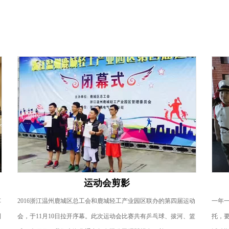
运动会剪影
车
2016浙江温州鹿城区总工会和鹿城轻工产业园区联办的第四届运动
一年
利
会，于11月10日拉开序幕。此次运动会比赛共有乒乓球、拔河、篮
托，