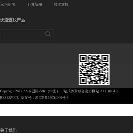
公司新闻
行业新闻
技术支持
快速查找产品
Copyright 2017 ? MK国际-MK（中国）一站式体育服务官方网站 ALL RIGHT
RESERVED. 备案号：
浙ICP备17054966号-1
关于我们